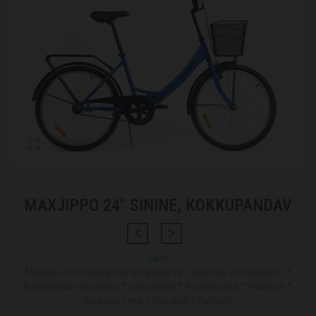
MAXJIPPO 24″ SININE, KOKKUPANDAV
Laos
Maxjippo on kokkupandav linnaratas 24″ ratastega, ühe käiguline. *
Kokkupandav linnaratas * Jalgpiduriga * Porikaitsmed * Pakiraam *
Kaubakorv ees * Seisutugi * Rattakell