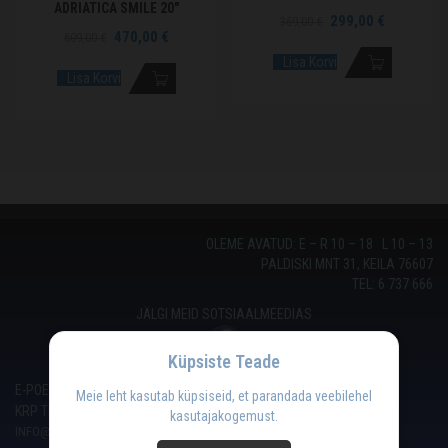
ADRIATICA SMILE 20″
299,00
€
369,00
€
470,00
€
609,00
€
Lisa Korvi
Lisa Korvi
OLEME AVATUD: E – R 10 – 18 L 10 – 13
PALDISKI MNT 31, KEILA 76607
TEL: 6 737 666
JÄLGI MEID SOTSIAALMEEDIAS
Küpsiste Teade
E-POE
MÜÜGITINGIMUSED
Meie leht kasutab küpsiseid, et parandada veebilehel
KRP TRADE OÜ reg.nr 11360983
kasutajakogemust.
INFO@KEILARATTAPOOD.EE