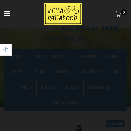
0
ESILEHT
/
LINN
/
MAXJIPPO 24″ SININE,
KOKKUPANDAV
LINN
MAANTEE
MAASTIK
FATBIKE
LASTELE
HÜBRIID
TÕUKS
KINDAD
LISAVARUSTUS
MUU
RIIDED
SOODUS
SUUSAD
SUUSAKEPID
SUUSASAAPAD
Allahindlus