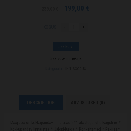
199,00
€
239,00
€
KOGUS:
Lisa korvi
Lisa soovinimekirja
Kategooria:
LINN
,
SOODUS
DESCRIPTION
ARVUSTUSED (0)
Maxjippo on kokkupandav linnaratas 24" ratastega, ühe käiguline. *
Kokkupandav linnaratas * Jalgpiduriga * Porikaitsmed * Pakiraam